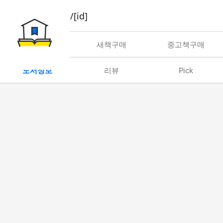
book/rent/[id]
대여
새책구매
중고책구매
도서정보
리뷰
Pick