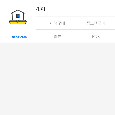
book/rent/[id]
대여
새책구매
중고책구매
도서정보
리뷰
Pick