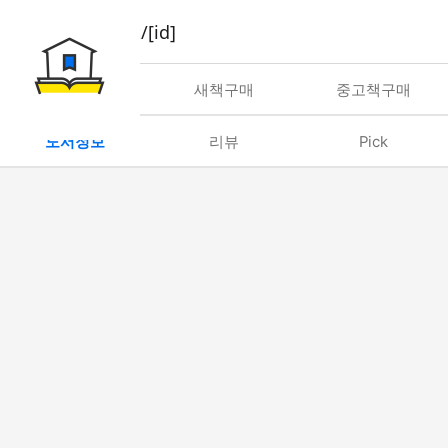
book/rent/[id]
대여
새책구매
중고책구매
도서정보
리뷰
Pick