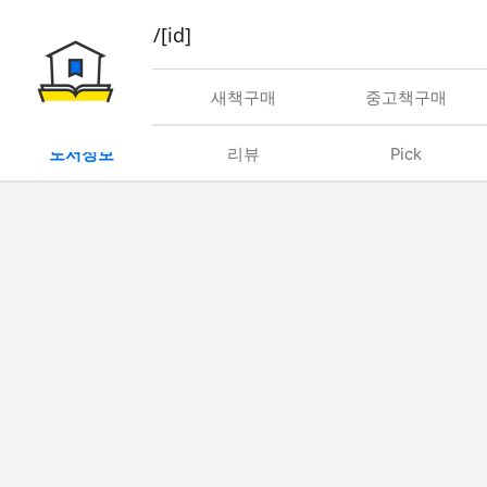
book/rent/[id]
대여
새책구매
중고책구매
도서정보
리뷰
Pick