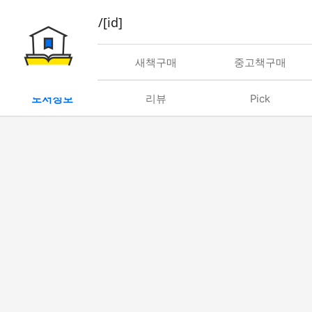
book/rent/[id]
대여
새책구매
중고책구매
도서정보
리뷰
Pick