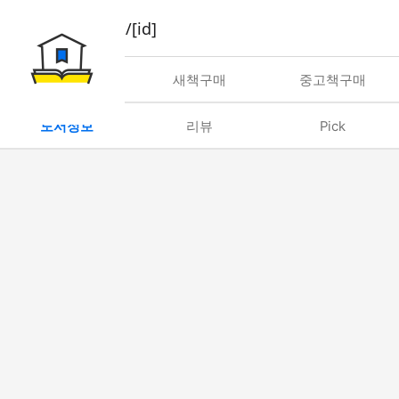
book/rent/[id]
대여
새책구매
중고책구매
도서정보
리뷰
Pick