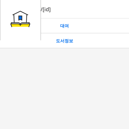
book/rent/[id]
대여
도서정보