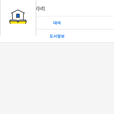
book/rent/[id]
대여
도서정보