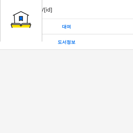
book/rent/[id]
대여
도서정보