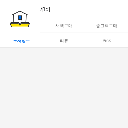
book/rent/[id]
대여
새책구매
중고책구매
도서정보
리뷰
Pick