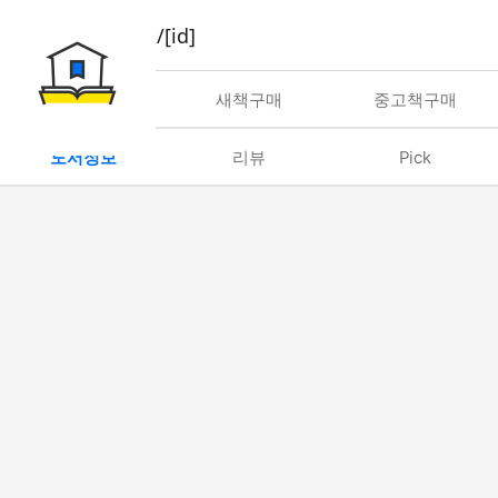
book/rent/[id]
대여
새책구매
중고책구매
도서정보
리뷰
Pick