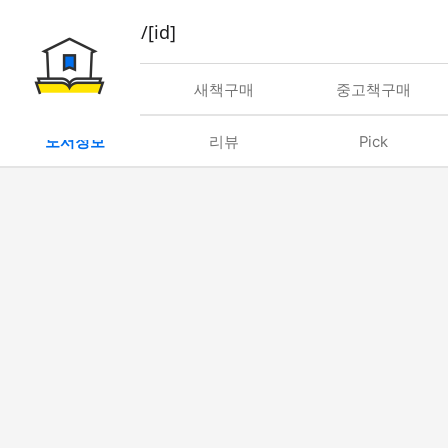
book/rent/[id]
대여
새책구매
중고책구매
도서정보
리뷰
Pick