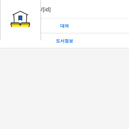
book/rent/[id]
대여
도서정보