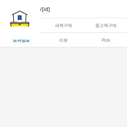
book/rent/[id]
대여
새책구매
중고책구매
도서정보
리뷰
Pick