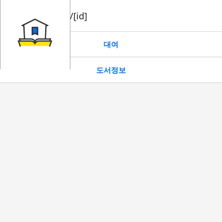
book/rent/[id]
대여
도서정보