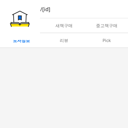
book/rent/[id]
대여
새책구매
중고책구매
도서정보
리뷰
Pick