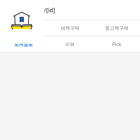
book/rent/[id]
대여
새책구매
중고책구매
도서정보
리뷰
Pick