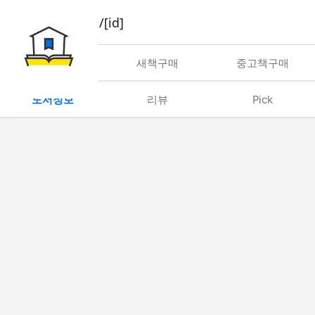
book/rent/[id]
대여
새책구매
중고책구매
도서정보
리뷰
Pick