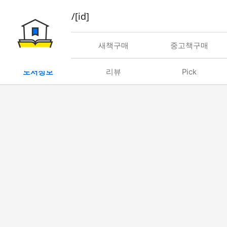
book/rent/[id]
대여
새책구매
중고책구매
도서정보
리뷰
Pick