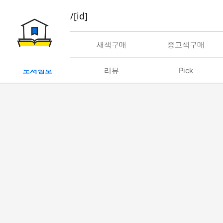
book/rent/[id]
대여
새책구매
중고책구매
도서정보
리뷰
Pick