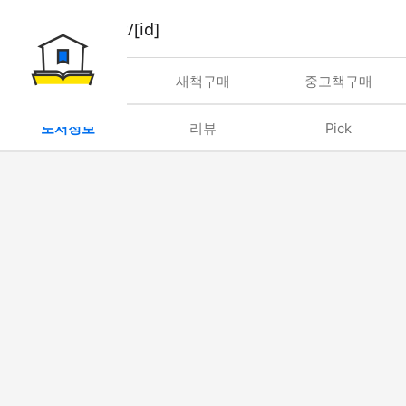
book/rent/[id]
대여
새책구매
중고책구매
도서정보
리뷰
Pick