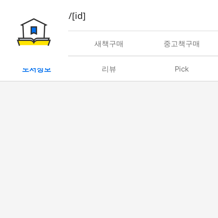
book/rent/[id]
대여
새책구매
중고책구매
도서정보
리뷰
Pick