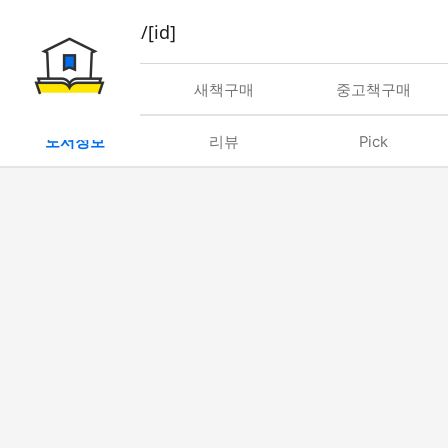
book/rent/[id]
대여
새책구매
중고책구매
도서정보
리뷰
Pick