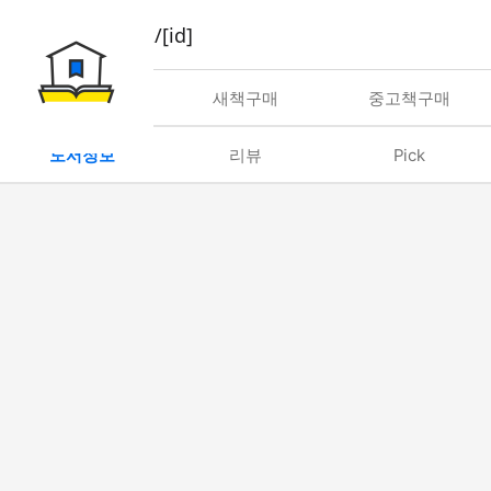
book/rent/[id]
대여
새책구매
중고책구매
도서정보
리뷰
Pick