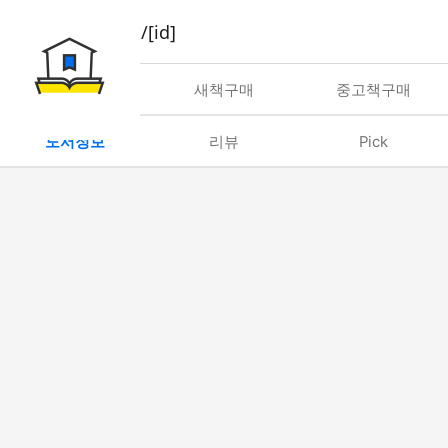
book/rent/[id]
대여
새책구매
중고책구매
도서정보
리뷰
Pick