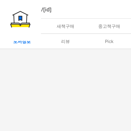
book/rent/[id]
대여
새책구매
중고책구매
도서정보
리뷰
Pick