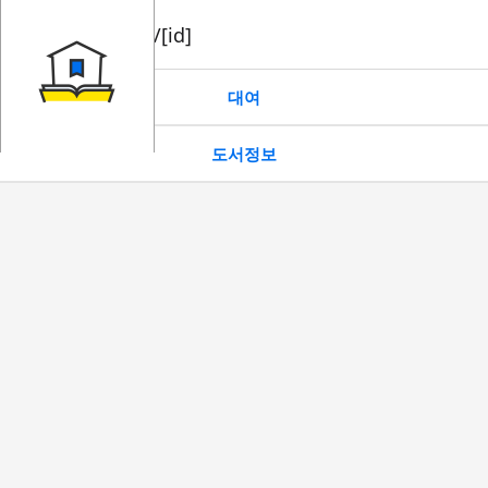
book/rent/[id]
대여
도서정보