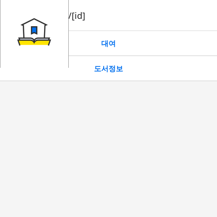
book/rent/[id]
대여
도서정보