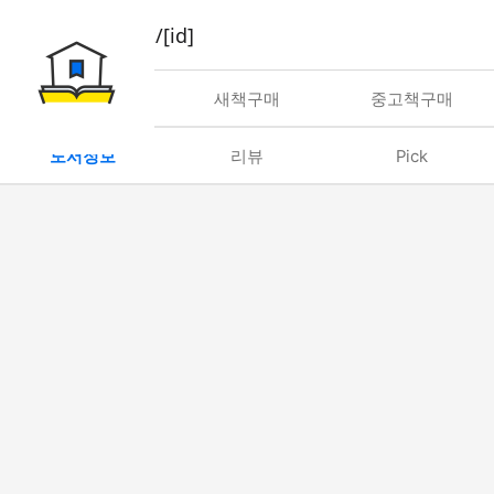
book/rent/[id]
대여
새책구매
중고책구매
도서정보
리뷰
Pick