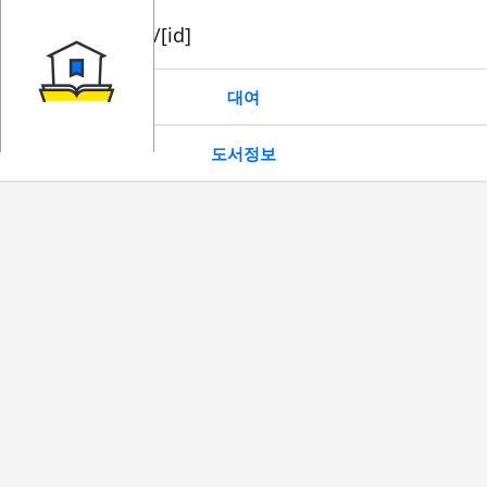
book/rent/[id]
대여
도서정보