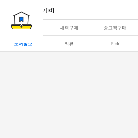
book/rent/[id]
대여
새책구매
중고책구매
도서정보
리뷰
Pick