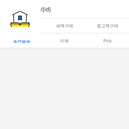
book/rent/[id]
대여
새책구매
중고책구매
도서정보
리뷰
Pick