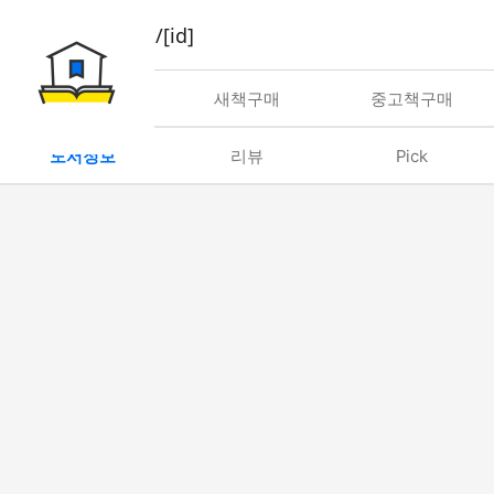
book/rent/[id]
대여
새책구매
중고책구매
도서정보
리뷰
Pick