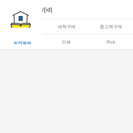
book/rent/[id]
대여
새책구매
중고책구매
도서정보
리뷰
Pick