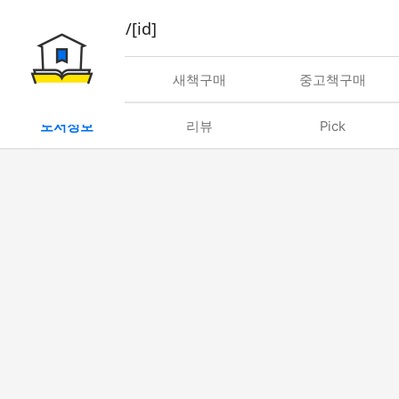
book/rent/[id]
대여
새책구매
중고책구매
도서정보
리뷰
Pick