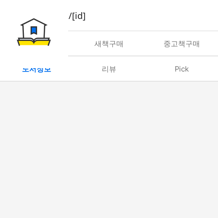
book/rent/[id]
대여
새책구매
중고책구매
도서정보
리뷰
Pick