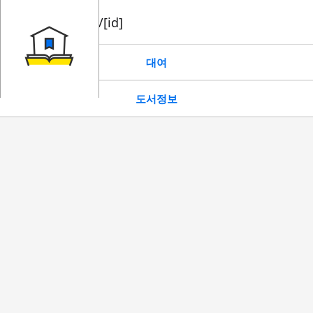
book/rent/[id]
대여
도서정보