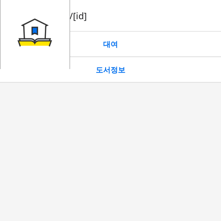
book/rent/[id]
대여
도서정보