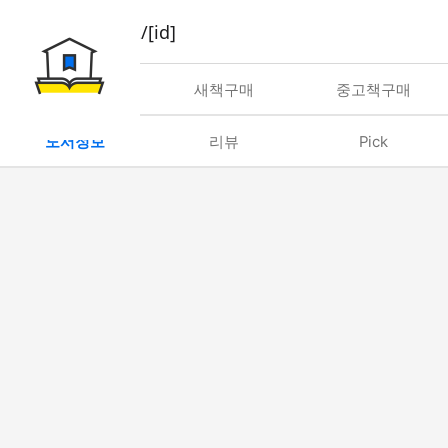
book/rent/[id]
대여
새책구매
중고책구매
도서정보
리뷰
Pick