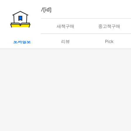
book/rent/[id]
대여
새책구매
중고책구매
도서정보
리뷰
Pick