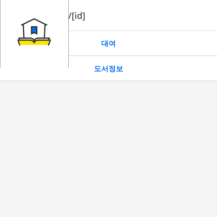
book/rent/[id]
대여
도서정보