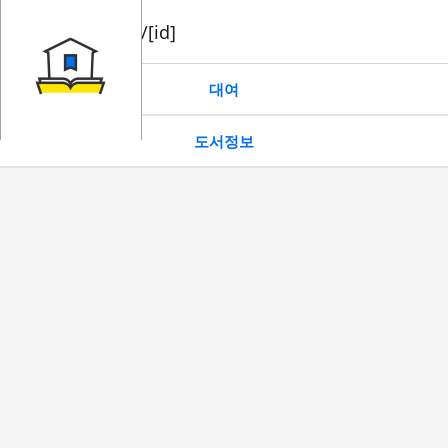
book/rent/[id]
대여
도서정보