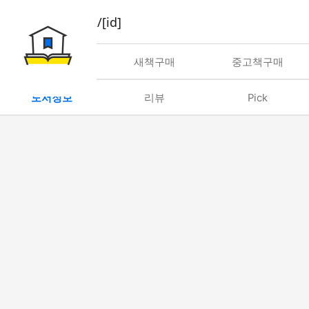
book/rent/[id]
대여
새책구매
중고책구매
도서정보
리뷰
Pick