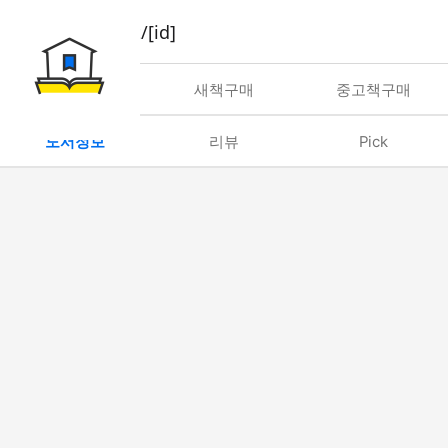
book/rent/[id]
대여
새책구매
중고책구매
도서정보
리뷰
Pick