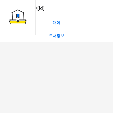
book/rent/[id]
대여
도서정보