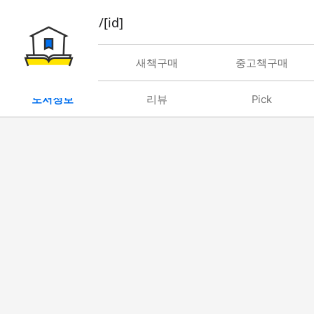
book/rent/[id]
대여
새책구매
중고책구매
도서정보
리뷰
Pick