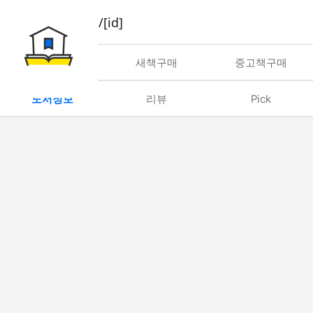
book/rent/[id]
대여
새책구매
중고책구매
도서정보
리뷰
Pick