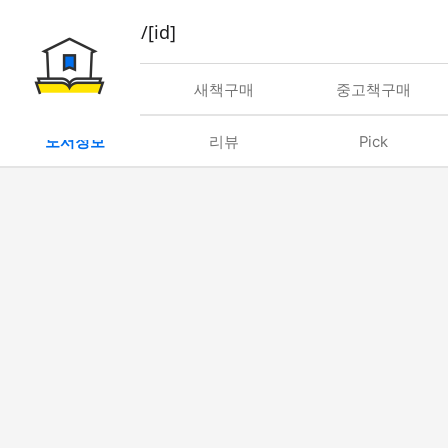
book/rent/[id]
대여
새책구매
중고책구매
도서정보
리뷰
Pick