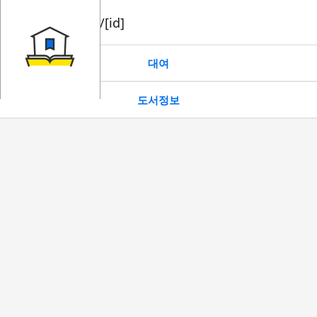
book/rent/[id]
대여
도서정보