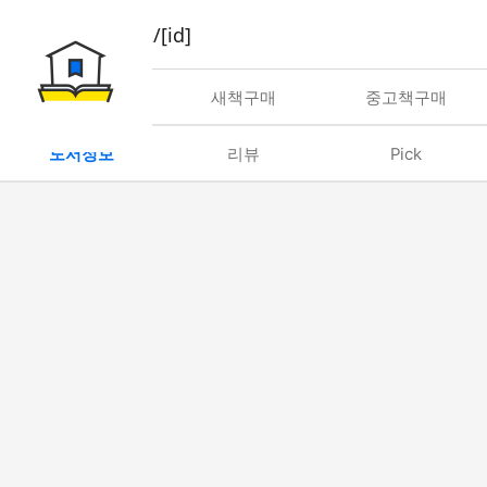
book/rent/[id]
대여
새책구매
중고책구매
도서정보
리뷰
Pick